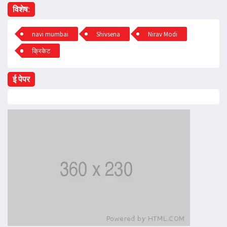
विशेष:
navi mumbai
Shivsena
Nirav Modi
क्रिकेट
ई पेपर