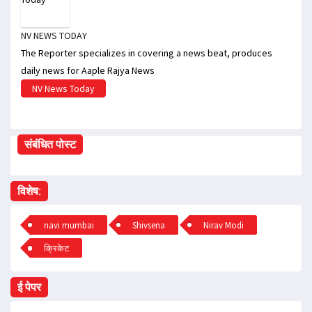
NV NEWS TODAY
The Reporter specializes in covering a news beat, produces
daily news for Aaple Rajya News
NV News Today
संबंधित पोस्ट
विशेष:
navi mumbai
Shivsena
Nirav Modi
क्रिकेट
ई पेपर