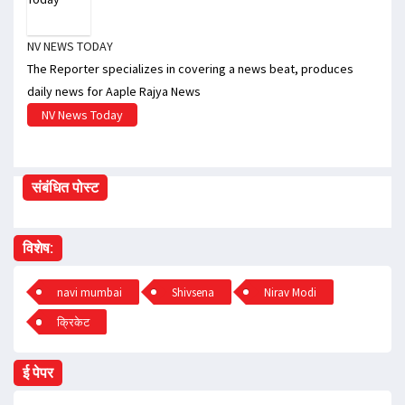
NV NEWS TODAY
The Reporter specializes in covering a news beat, produces
daily news for Aaple Rajya News
NV News Today
संबंधित पोस्ट
विशेष:
navi mumbai
Shivsena
Nirav Modi
क्रिकेट
ई पेपर